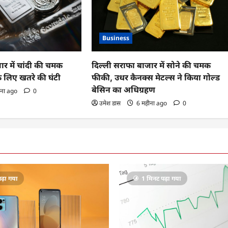
Business
ार में चांदी की चमक
दिल्ली सराफा बाजार में सोने की चमक
े लिए खतरे की घंटी
फीकी, उधर कैनक्स मेटल्स ने किया गोल्ड
बेसिन का अधिग्रहण
ीना ago
0
उमेश डास
6 महीना ago
0
ढ़ा गया
1 मिनट पढ़ा गया