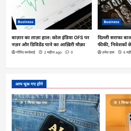
रें
Business
Business
बाज़ार का ताज़ा हाल: कोल इंडिया OFS पर
दिल्ली सराफा बाज
नज़र और डिविडेंड पाने का आख़िरी मौक़ा
फीकी, निवेशकों क
गोविंद सरदेसाई
2 महीना ago
0
उमेश डास
6 मह
आप चूक गए होंगे
1 मिनट पढ़ा गया
1 मिनट प