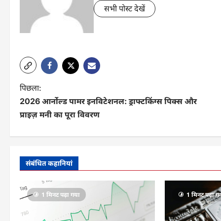
सभी पोस्ट देखें
ने
पिछला:
2026 आर्नोल्ड पामर इनविटेशनल: ड्राफ्टकिंग्स पिक्स और
वि
प्राइज़ मनी का पूरा विवरण
गे
श
न
संबंधित कहानियां
पो
स्ट
1 मिनट पढ़ा गया
1 मिनट पढ़ा ग
क