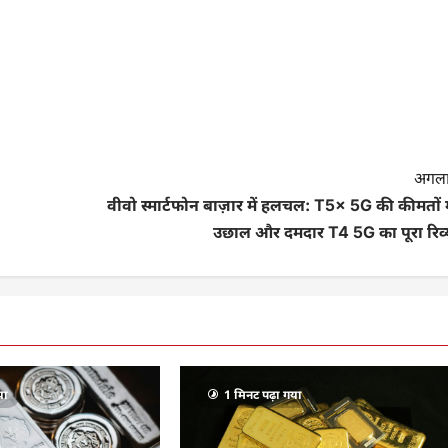
अगला
वीवो स्मार्टफोन बाज़ार में हलचल: T5x 5G की कीमतों म
उछाल और दमदार T4 5G का पूरा रिव्य
या
1 मिनट पढ़ा गया