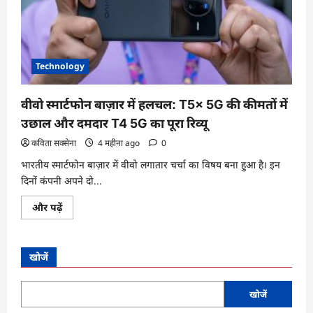
Technology
वीवो स्मार्टफोन बाज़ार में हलचल: T5x 5G की कीमतों में
उछाल और दमदार T4 5G का पूरा रिव्यू
कविता सक्सेना
4 महीना ago
0
भारतीय स्मार्टफोन बाज़ार में वीवो लगातार चर्चा का विषय बना हुआ है। इन
दिनों कंपनी अपने दो...
वीवो
और पढ़ें
स्मार्टफोन
बाज़ार
में
हलचल:
T5x
खोजें
5G
की
कीमतों
में
खोजें
उछाल