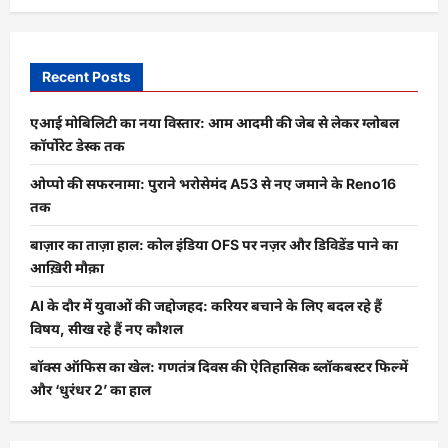
और
दमदार
T4
5G
का
पूरा
Recent Posts
रिव्यू
के
बारे
एआई मोबिलिटी का नया विस्तार: आम आदमी की जेब से लेकर ग्लोबल
में
और
कॉर्पोरेट डेस्क तक
पढ़ें
ओप्पो की सफरनामा: पुराने भरोसेमंद A53 से नए जमाने के Reno16
तक
बाज़ार का ताज़ा हाल: कोल इंडिया OFS पर नज़र और डिविडेंड पाने का
आख़िरी मौक़ा
AI के दौर में युवाओं की जद्दोजहद: करियर बचाने के लिए बदल रहे हैं
विषय, सीख रहे हैं नए कौशल
बॉक्स ऑफिस का खेल: गणतंत्र दिवस की ऐतिहासिक ब्लॉकबस्टर फिल्में
और ‘धुरंधर 2’ का हाल